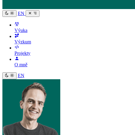
EN
Výuka
Výzkum
Projekty
O mně
EN